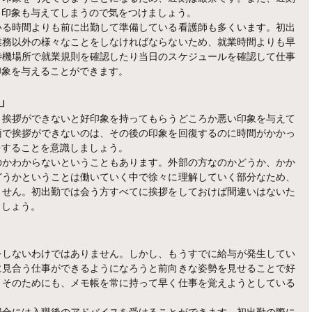
う印象も与えてしまうので気をつけましょう。
いる時間よりも前に出勤して準備している看護師も多くいます。初出
業務以外の様々なことをしなければならないため、就業時間よりも早
待機場所で就業規則を確認したり当日のスケジュールを確認して仕事
印象を与えることができます。
」
と挨拶ができないと好印象を持ってもらうどころか悪い印象を与えて
面で挨拶ができないのは、その後の印象を回復するのに時間がかかっ
をすることを意識しましょう。
のかわからないということもあります。外部の方なのかどうか、かか
どうかということは働いていく中で徐々に理解していく部分なため、
ません。初出勤では会う方すべてに挨拶をしておけば間違いはないた
ましょう。
をしないわけではありません。しかし、もうすでに給与が発生してい
に見合う仕事ができるようになろうと前向きな姿勢を見せることで好
。そのためにも、メモ帳を常に持って早く仕事を覚えようとしている
場合には入職後のアドバイスを受けることができます。初出勤の際に