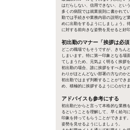
はだらしない、信用できない、とい
多くの病院では就業規則に書かれて
勤では手続きや業務内容の説明など
めに出勤をするようにしましょう。
に対する前向きな姿勢を見せると好
初出勤のマナー「挨拶は必須
どこの職場でもそうですが、きちん
しまいます。特に第一印象となる場
てしまうため、元気よく明るく挨拶
初出勤の場合、誰に挨拶をすべきな
わりがほとんどない部署の方なのか
初出勤ではまず判断することができ
め、積極的に挨拶するように心がけ
アドバイスも参考にする
初出勤だからと言って本格的な業務
るということを理解して、早く給与
印象を持ってもらうことができます
姿勢を見せるようにしましょう。
また転職サイトを通じて転職をした